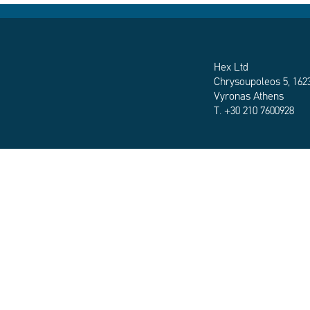
Hex Ltd
Chrysoupoleos 5, 162
Vyronas Athens
T. +30 210 7600928